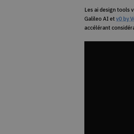
Les ai design tools
Galileo AI et
v0 by V
accélérant considér