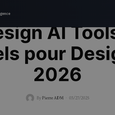
gence
sign AI Tools
els pour Desi
2026
By
Pierre ADM
·
03/27/2025