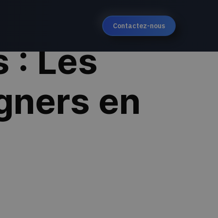
Contactez-nous
 : Les
gners en