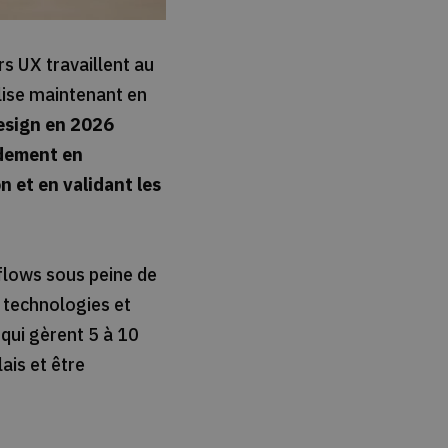
rs UX travaillent au
alise maintenant en
design en 2026
idement en
 et en validant les
kflows sous peine de
s technologies et
 qui gèrent 5 à 10
ais et être