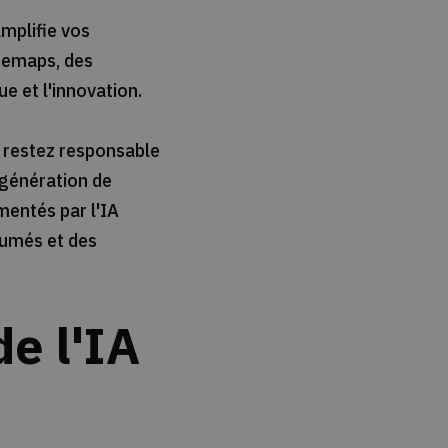
amplifie vos
itemaps, des
e et l'innovation.
s restez responsable
 génération de
mentés par l'IA
ésumés et des
e l'IA