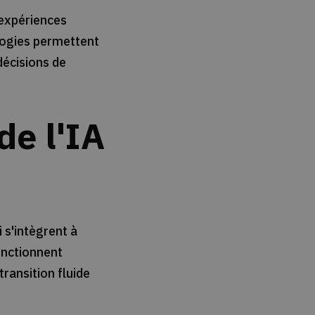
 expériences
nologies permettent
décisions de
de l'IA
 s'intègrent à
onctionnent
ransition fluide