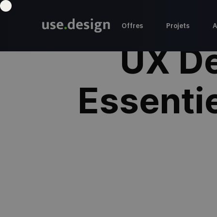
Offres
Projets
A
UX De
Essenti