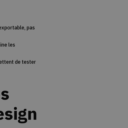
exportable, pas
ine les
ttent de tester
es
esign