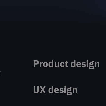
Product design
r
Un produit différentiant est esse
Nous vous aidons à concevoir des 
UX design
capables de créer de la valeur dè
obsession, c'est l'adoption de vot
Un produit empilant les fonctionn