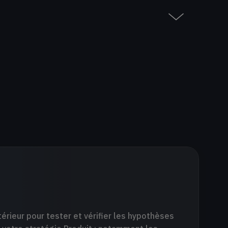
ous des produits plus intuitifs, plus
 besoins réels de vos clients. Nous
 dire "Waouh !".
eront bientôt des fonctionnalités IA.
eilleures opportunités pour intégrer
a vie des utilisateurs et génèrent un
térieur pour tester et vérifier les hypothèses