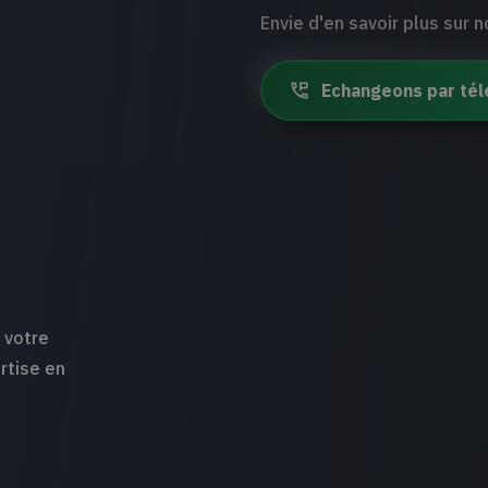
Envie d'en savoir plus sur 
Echangeons par tél
Design d’expérien
design d’interfac
La co-création est au coeur
la fois à votre vision, aux r
 votre
d'exécution.
rtise en
Pour chaque projet, l’agen
UX/UI/Product pour applica
ateliers collaboratifs sur 