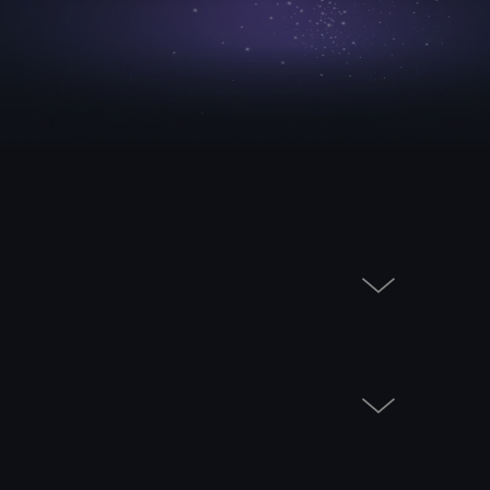
ntiel pour percer sur votre marché.
produits pensés pour vos utilisateurs,
s les premières interactions. Notre
re produit.
alités ne suffit plus et devient souvent