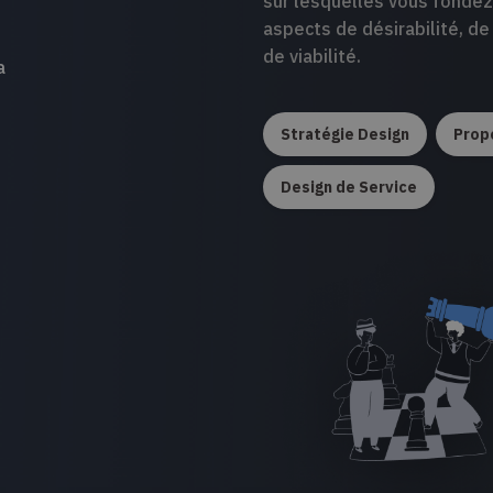
sur lesquelles vous fondez
aspects de désirabilité, de 
de viabilité.
a
Stratégie Design
Propo
Design de Service