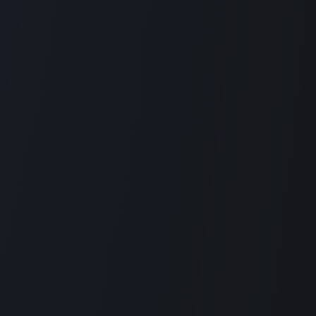
Chaque solution est affinée
vos produits et services i
Design Thinking
Design
AI Design
Envie d'en savoir plus sur 
Echangeons par tél