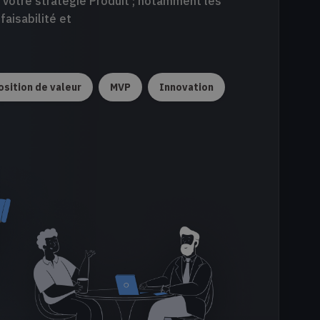
 votre stratégie Produit ; notamment les
faisabilité et
sition de valeur
MVP
Innovation