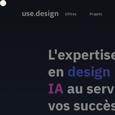
Offres
Projets
L'expertis
en
design
IA
au serv
vos succè