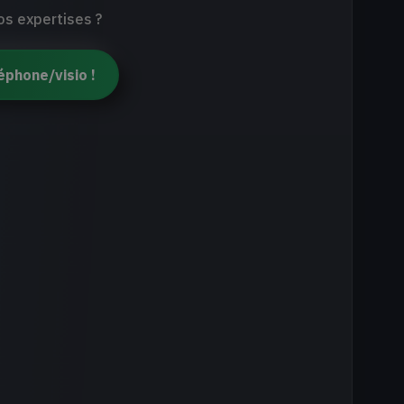
nos expertises ?
éphone/visio !
ce utilisateur et
e
.
 de l'élaboration de solutions qui répondront à
éalités du terrain et à votre capacité
ce use.design, spécialisée dans la conception
tions SaaS et logiciels métier, propose des
des temps courts afin de fournir à vos équipes