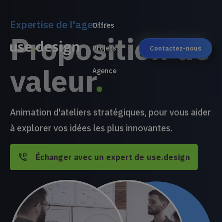
Expertise de l'agence
Offres
Proposition de
Projets
Contactez-nous
valeur
.
Agence
Animation d'ateliers stratégiques, pour vous aider
à explorer vos idées les plus innovantes.
Échanger avec un expert de use.design