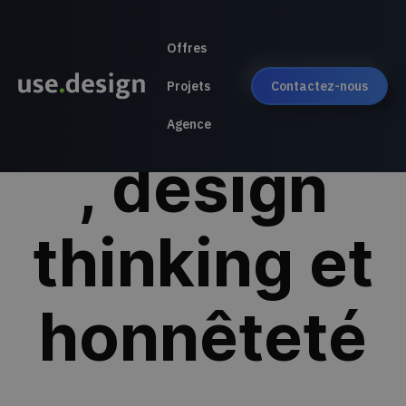
Offres
Transitions
Projets
Contactez-nous
Agence
, design
thinking et
honnêteté