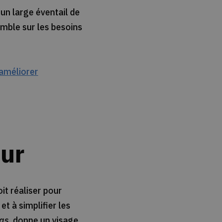
un large éventail de
mble sur les besoins
 améliorer
eur
it réaliser pour
et à simplifier les
as
, donne un visage