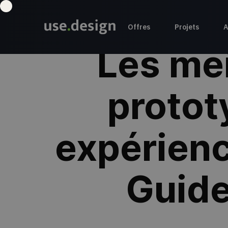
Offres
Projets
A
Les mei
protot
expérienc
Guide