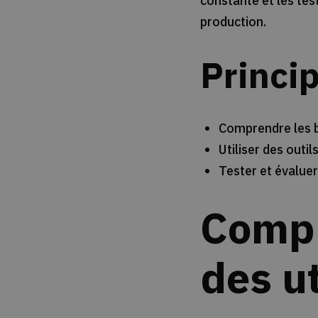
constante et les test
production.
Princi
Comprendre les be
Utiliser des outi
Tester et évalue
Compr
des ut