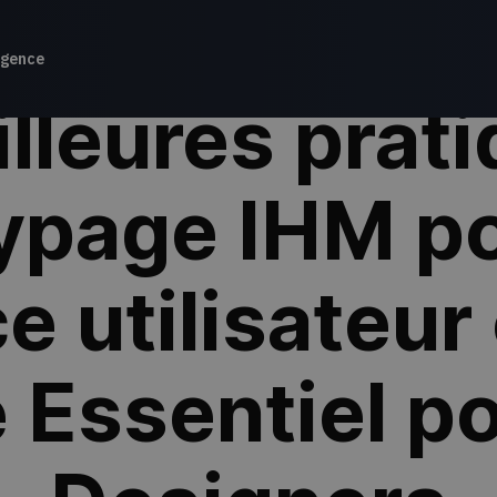
gence
lleures prat
ypage IHM p
e utilisateur 
 Essentiel po