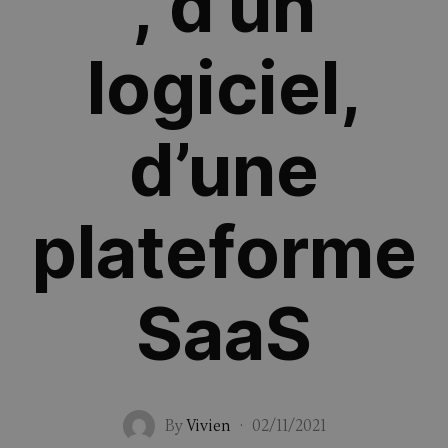
, d’un
logiciel,
d’une
plateforme
SaaS
By
Vivien
·
02/11/2021