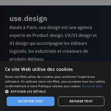
use
.
design
Basée à Paris, use.design est une agence
experte en Product design, UX/UI design et
AI design qui accompagne les éditeurs
logiciels, les industriels et créateurs de
produits digitaux.
Ce site Web utilise des cookies
Quel que soit le domaine d’activité ou le
Notre site Web utilise des cookies pour améliorer l'expérience
utilisateur. En utilisant notre site Web, vous acceptez tous les cookies
support,
faites décoller votre produit grâce
conformément à notre Politique relative aux cookies.
En savoir plus
à l’IA !
AFFICHER LES DÉTAILS
ACCEPTER TOUT
REFUSER TOUT
Echangeons !