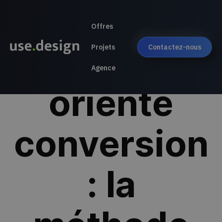
Offres
Audit UX
Projets
Contactez-nous
Agence
orienté
conversion
: la