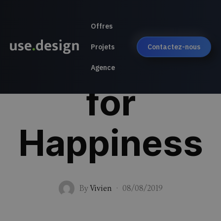
Offres
Use design
Projets
Contactez-nous
Agence
for
Happiness
By
Vivien
·
08/08/2019