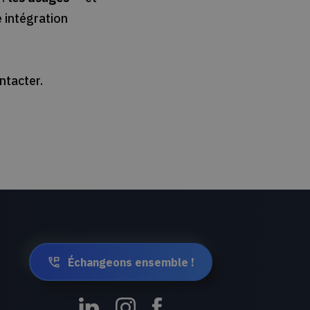
e intégration
ntacter.
Échangeons ensemble !