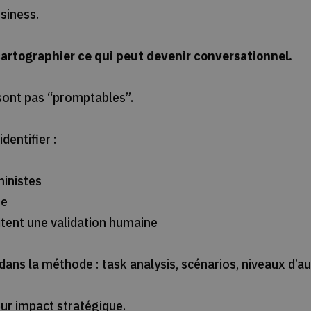
siness.
 cartographier ce qui peut devenir conversationnel.
sont pas “promptables”.
identifier :
ministes
ue
itent une validation humaine
ans la méthode : task analysis, scénarios, niveaux d’a
eur impact stratégique.