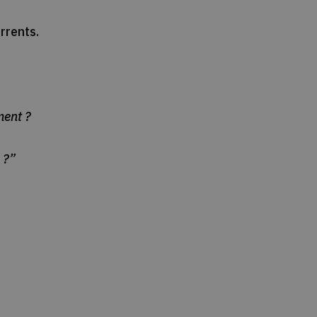
rrents.
ment ?
 ?”