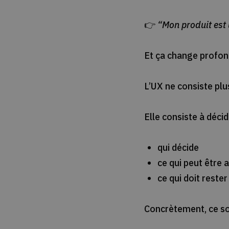
👉
“Mon produit est 
Et ça change profon
L’UX ne consiste plu
Elle consiste à décid
qui décide
ce qui peut être
ce qui doit rester
Concrètement, ce so