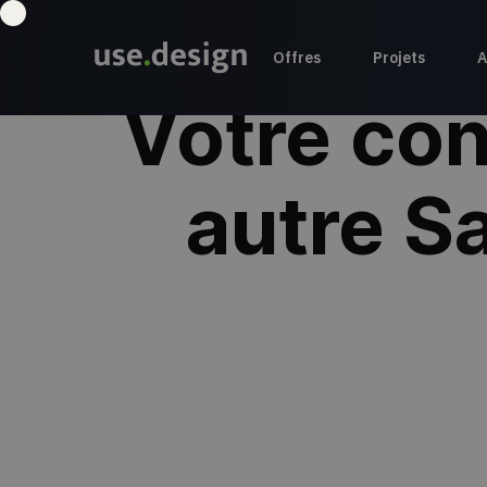
Offres
Projets
A
Votre con
autre S