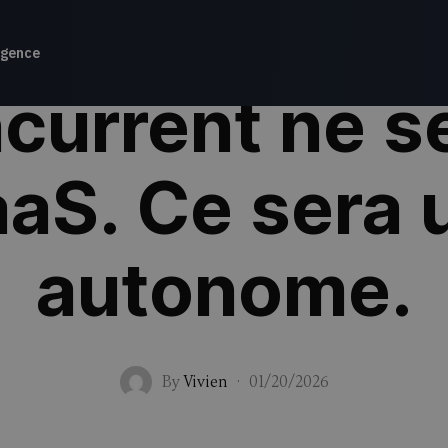
gence
current ne s
aaS. Ce sera 
autonome.
By
Vivien
·
01/20/2026